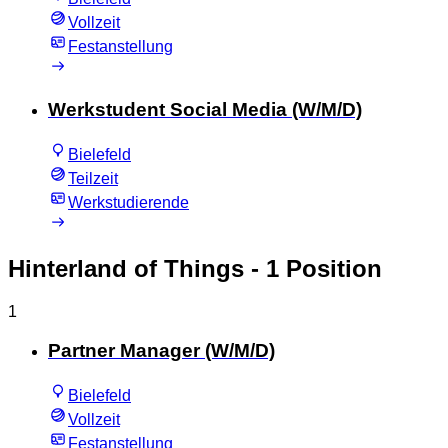
Vollzeit
Festanstellung
Werkstudent Social Media (W/M/D)
Bielefeld
Teilzeit
Werkstudierende
Hinterland of Things
- 1 Position
1
Partner Manager (W/M/D)
Bielefeld
Vollzeit
Festanstellung