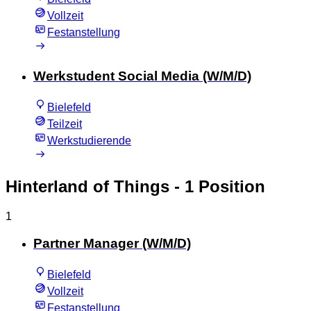
Vollzeit
Festanstellung
Werkstudent Social Media (W/M/D)
Bielefeld
Teilzeit
Werkstudierende
Hinterland of Things
- 1 Position
1
Partner Manager (W/M/D)
Bielefeld
Vollzeit
Festanstellung