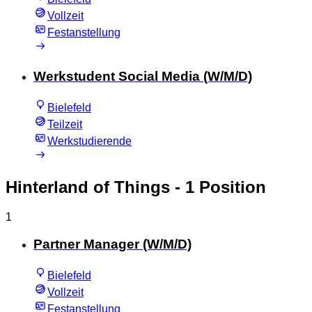
Vollzeit
Festanstellung
Werkstudent Social Media (W/M/D)
Bielefeld
Teilzeit
Werkstudierende
Hinterland of Things
- 1 Position
1
Partner Manager (W/M/D)
Bielefeld
Vollzeit
Festanstellung